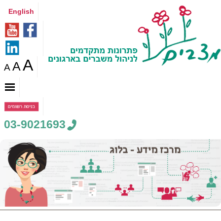
English
A
A
A
03-9021693