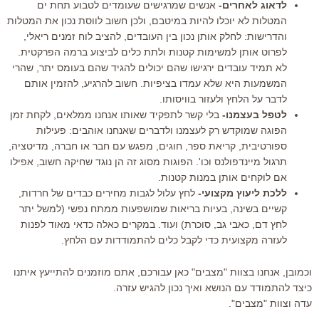
לדאוג לאחרים-
אנשים שמרגישים שעומדים לטבוע תחת ים
המטלות לא יוכלו להיות במיטבם, ולכן חשוב לווסת נכון את המטלות
והדרישות: לחלק אותן נכון בין העובדים, להציב לוח זמנים ריאלי,
לפרוט אותן למשימות קטנות ולתת כלים לביצוע ברמה הפרקטית.
לא תמיד עובדים ירגישו שהם יכולים להגיד שהם בעומס יתר, שהרי
המשמעות היא שלא עמדו בציפיות. חשוב להרגיע, להזמין אותם
לדבר על הלחץ ולעזור בוויסותו.
לטפל בעצמנו-
בלי קשר לתפקיד שאותו אנחנו ממלאים, לקחת זמן
הפוגה שמוקדש רק לעצמנו ולדברים שאנחנו אוהבים: פעילות
ספורטיבית, קריאת ספר, חוגים, מפגש עם חבר או חברה, מדיטציה,
תרגול מיינדפולנס וכו'. הפוגות מסוג זה הן נוגד שחיקה חשוב, אפילו
אם לוקחים אותן במנות קטנות.
ללכת ליעוץ מקצועי-
לחץ עלול לגבות מחירים כבדים של חרדות,
קשיים בשינה, בעיות בריאות שמושפעות ממתח נפשי (למשל יתר
לחץ דם, כאבי גב, סוכרת) ועוד. במקרים כאלה כדאי מאוד לפנות
לעזרה מקצועית כדי לקבל כלים להתמודדות עם הלחץ.
וכמובן, אנחנו בצוות "מצבים" כאן עבורכם, אתם מוזמנים להתייעץ איתנו
כיצד להתמודד עם הנושא ואיך נכון להגיש עזרה.
עדה וצוות "מצבים".