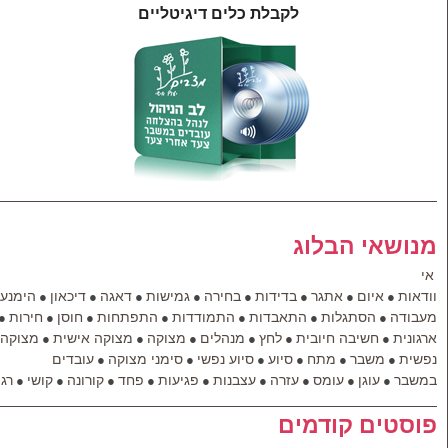
לקבלת כלים דיגיטליים
מנושאי הבלוג
אי
וודאות
איום
אתגר
בדידות
בחירה
גמישות
דאגה
דיכאון
הימנעו
●
●
●
●
●
●
●
●
מעבודה
הסתגלות
התאבדות
התמודדות
התפתחות
חוסן
חירות
●
●
●
●
●
●
●
ארגונית
חשיבה חיובית
לחץ
מנהלים
מצוקה
מצוקה אישית
מצוקה
●
●
●
●
●
●
נפשית
משבר
מתח
סיוע
סיוע נפשי
סימני מצוקה
עובדים
●
●
●
●
●
●
במשבר
עוגן
עומס
עזרה
עצבנות
פגיעות
פחד
קורונה
קושי
רג
●
●
●
●
●
●
●
●
●
פוסטים קודמים