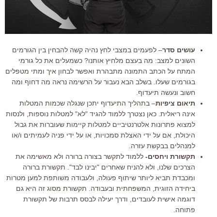
עושים סדר
– לפעמים במצבי לחץ נהיה קשה להבחין בין הגורמים
השונים למצב: מה בעצם מלחיץ אותנו? כשמעלים את כל גורמי
המתח על הכתב התמונה מתבהרת ואפשר לבחון איך ומתי מטפלים
בגורמים שעלו. בשלב הבא נעבור על הרשימה נראה מה דחוף ומה
חשוב ונעשה תיעדוף.
תיאום ציפיות
– בתהליך התיעדוף יתכן שנגלה שכמות המטלות
אינה ריאלית. כאן נצטרך ללמוד להגיד "לא" למטלות נוספות, ולנסות
למצוא פתרונות אלטרנטיביים למטלות קיימות שעוברות את גבול
היכולת, אם על ידי האצלת סמכויות, או על ידי פניה לעמיתים ו/או
למנהלים בבקשת עזרה.
תקשורת ויחסים-
ללמוד לתקשר בצורה ברורה ולא מאשימה את
הצרכים שלנו, ולא להניח שאחרים "יבינו לבד". תקשורת ברורה
ומכבדת תביא ליותר שיתוף פעולה, ולעבודה משותפת למען מטרות
ביחידה הזוגית, המשפחתית ובעבודה. תקשורת מסוג זה היא גם
דוגמה אישית לעובדים, ודרך יעילה לבסס תרבות של תקשורת
פתוחה.