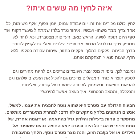
איזה לחץ! מה עושים איתו?
לחץ. כולנו מכירים את זה: יום עבודה עמוס, יומן צפוף, אלף משימות, כל
אחד צריך ממך משהו- ועכשיו, איחור נגרר בלו"ז שמתחיל מעשר דקות ועד
סוף היום תופח לשעה. הראש כואב, העייפות מצטברת, וכאילו זה לא
מספיק צריך גם לנהל מרחוק את ענייני הילדים ואולי גם לקפוץ לסופר
בדרך הביתה. פקקים בהלוך, פקקים בחזור, שיחות עבודה בטלפון ללא
הרף. שעות פנאי? הצחקתם אותנו.
ומעבר לכך, ציפיות מכל עבר: העובדים צריכים גם להיות מהירים וגם
לספק תוצר איכותי; המנהלים צריכים גם להכיל את האנשים שלהם וגם
להראות תוצאות. וכשמחוץ לעבודה שומעים על קורונה, ואלימות,
והכלכלה, והמצב הבטחוני- איך בעצם אפשר להירגע?
הבעיה הגדולה עם סטרס היא שהוא נוטה להנציח את עצמו. למשל,
אנשים הנתונים בלחץ מתקשים להירדם; למחרת מתעוררים מותשים,
מתפקדים פחות ביעילות והלחץ גדל בהתאמה. או דוגמה אחרת, של
מתח פנימי שנאגר כל היום ובערב יוצא החוצה ככעס שמופנה אל
הילדים או אל בן/בת הזוג, והנה נוצר סטרס נוסף. הלחץ מהעבודה