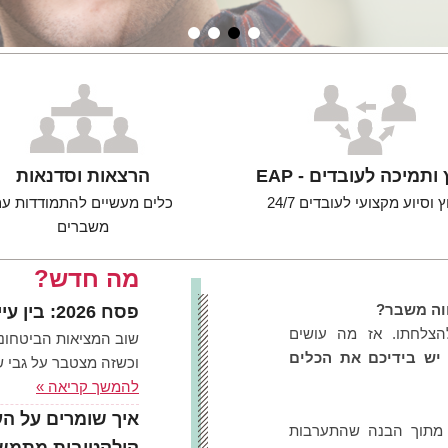
4
3
2
1
 ותמיכה לעובדים - EAP
הרצאות וסדנאות
ץ וסיוע מקצועי לעובדים 24/7
כלים מעשיים להתמודדות ע
משברים
מה חדש?
ווה משבר?
פסח 2026: בין עייפות להובלה – אתגרי הניהול של התקופה
הצלחתו. אז מה עושים
שוב המציאות הביטחוני
יש בידיכם את הכלים
וכשזה מצטבר על גבי 
להמשך קריאה »
איך שומרים על ה
ת מצבים הוקמה ע"י עדה דיבון בשנת 1996, מתוך הבנה שהתערבות