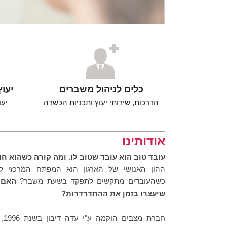
P
o
s
t
e
כלים לניהול משברים
יעוץ
d
הדרכות, שירותי יעוץ ותכניות הכשרה
יעו
o
n
5
אודותינו
ב
מ
עובד טוב הוא עובד שטוב לו. ומה קורה כשהוא ח
ר
ההון האנושי של הארגון הוא המפתח המרכזי ל
ץ
כשהעובדים מתקשים לתפקד בשעת משבר?
האם 
2
שיעצרו בזמן את ההתדרדרות?
0
1
חבר