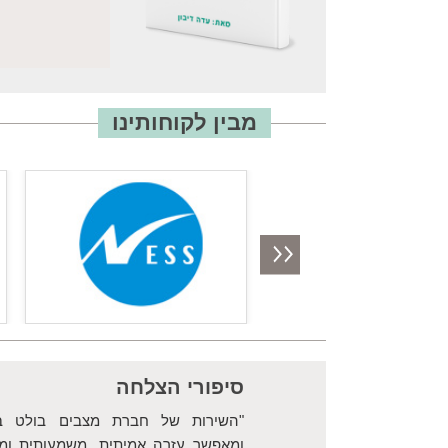
מבין לקוחותינו
סיפורי הצלחה
מיכה המסייעים בבניית
"השירות של חברת מצבים בולט בא
מגוון פעילויות: סיוע
ומאפשר עזרה אמיתית, משמעותית ומי