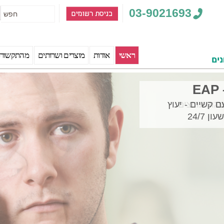
03-9021693
rch
Primary
Skip
Skip
ראשי
אודות
מוצרים ושרותים
מהתקשור
menu
to
to
secondary
primary
content
content
 קשיים - יעוץ
 24/7