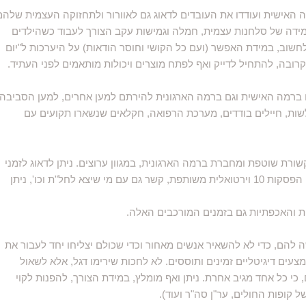
 האישית ועודדו את העובדים לדאוג גם לאוורור ולתחזוקה העצמית שלהם
 מידה של סלחנות עצמית, חמלה וגמישות עקב הצורך לעבוד כשהילדים
חשוב, במידת האפשר (ועם כל הקושי וחוסר הודאות) על היערכות ל"יום
ובה, להתחיל לדייק ואף לפתח מוצרים ויכולות מותאמים לפני העתיד.
ברמה האישית וגם ברמה הארגונית להירתם למען אחרים, למען הסביבה
שות, חיילים בודדים, מערכת הרפואה, חקלאים שנשארו תקועים עם
שורת שוטפת ומחברת ברמה הארגונית, במגוון ערוצים. ניתן לדאוג לזמני
כינוס ארגוניים, כגון: Happy Hours, חידונים, תחרויות, הפסקות 10 וירטואלית משותפת, קשר גם עם מי שיצא לחל"ת וכו', ניתן
 והאכפתיות גם בזמנים המורכבים האלה.​​
ה להם, כדי לא להשאיר אנשים מאחור וכדי שכולם יצליחו יחד לעבור את
צעים דיגיטליים זמינים ותוססים. לא לחכות שירימו דגל, אלא לשאול
כי כל אחד מגיב אחרת. ניתן ואף מומלץ, במידת הצורך, להפנות לקוי
ל קופות החולים, ער"ן סה"ר ועוד).