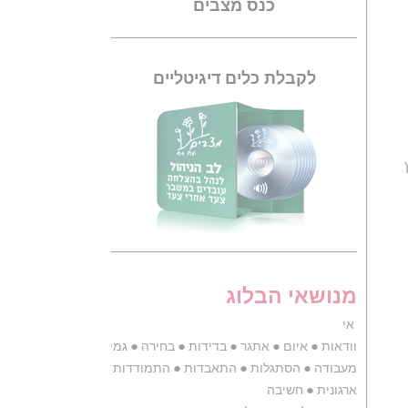
כנס מצבים
לקבלת כלים דיגיטליים
מנושאי הבלוג
אי
●
●
●
●
●
●
●
וודאות
איום
אתגר
בדידות
בחירה
גמישות
דאגה
דיכאון
●
●
●
●
●
●
מעבודה
הסתגלות
התאבדות
התמודדות
התפתחות
חוסן
●
ארגונית
חשיבה