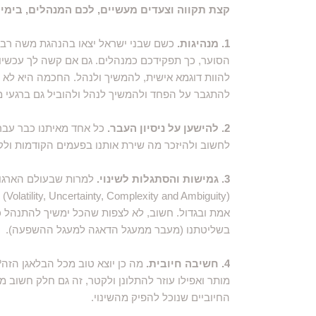
​​קצת תקווה וצעדים מעשיים, לכם המנהלים, בימי הקור
1. מנהיגות.
כשם שבני ישראל יצאו בהנהגת משה רבנו
הסוער, כך תפקידכם כמנהלים. גם אם קשה לך עכשיו
להוות דוגמא אישית, להמשיך ולנהל. החכמה היא לא 
להתגבר על הפחד ולהמשיך לנהל ולהוביל גם ברגעי 
2. להישען על ניסיון העבר.
כל אחד מאיתנו כבר עבר
לחשוב ולהיזכר מה שירת אותנו בפעמים הקודמות ול
3. גמישות והסתגלות לשינוי.
למרות שבעולם הארגוני 
אמת ובגדול. חשוב, לא לצפות שהכל ימשיך להתנהל כ
בשליטתנו (מעבר ממעגל הדאגה למעגל ההשפעה).
4. חשיבה חיובית.
מה כן יוצא טוב מכל הבלאגן הזה
מותר ואפילו עוזר להתלונן ולקטר, זה גם חלק חשוב
החיוביים שנוכל להפיק מהשינוי.