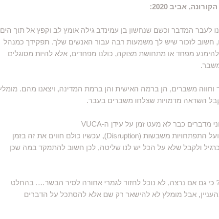
ונה, אביב 2020:
 לעבר המדבר וכשם שנחשון בן עמינדב גילה אומץ לב וקפץ אל תוך הים
, חשוב לזכור שיש לך משמעות רבה עבור האנשים שלך. תפקידך כמנהל
להימנע מפחד או מתחושת מצוקה, כולנו מפחדים, אלא להיות מסוגלים
משבר.
 וחווה משברים, הן ברמה האישית והן ברמת המדינה, ויצאנו מהם. מומלץ
קבל השראה מדמויות שצלחו משברים בעבר.
מדברים כבר לא מעט זמן על עידן ה-VUCA
(Volatility, Uncertainty, Complexity and Ambiguity​) ועל התפתחויות משבשות (Disruption), עכשיו כולם חווים את זה בזמן
רגיל ולקבל שלא על הכל יש לנו שליטה, לכן חשוב להתמקד במה שכן
? כי גם אם נרצה, לא נוכל לחזור לגמרי אחורה לסיר הבשר…. בהחלט
 מהעניין, אבל מומלץ לא להישאר רק שם אלא להסתכל על הדברים