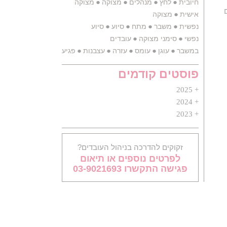
●
●
●
●
חיובית
לחץ
מנהלים
מצוקה
מצוקה
●
אישית
מצוקה
●
●
●
●
נפשית
משבר
מתח
סיוע
סיוע
●
●
נפשי
סימני מצוקה
עובדים
●
●
●
●
●
●
●
●
במשבר
עוגן
עומס
עזרה
עצבנות
פגיעות
פחד
קורונה
פוסטים קודמים
2025
2024
2023
זקוקים להדרכה בניהול העובדים?
לפרטים נוספים או תיאום
פגישה התקשרו 03-9021693