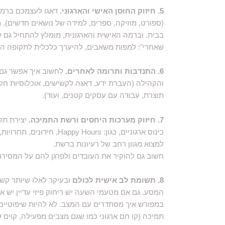
5. חיזוק החוסן האישי והארגוני.
דאגו לעצמכם ברמה
(ספורט, מוזיקה, ספרים, למידה של נושאים חדשים).
בבית. וברמה האישית והארגונית, מומלץ להתחיל גם ל
שאחרי": למפות משאבים, להיערך כלכלית לתקופה הקר
6. התנדבות ותרומה לאחרים.
לחשוב איך אפשר גם 
והקהילה (העברת ידע, דאגה לקשישים, אוכלוסיות חל
תוצרת, עבודה עם עסקים קטנים, ועוד). ​
7. חיזוק מערכות היחסים ורשת התמיכה.
יצירת תק
למצוא מגוון רחב של רעיונות ברשת.
​חשוב גם להוקיר את העובדים ולפרגן להם על המסירות
8. תשומת לב אישית לכולם
ובעיקר לאלו שיותר קש
המסע. גם אם מטעמי השעה יש ריחוק פיזי עדיין יש אמ
במפורש איך מסתדרים עם המצב. לא להיות שיפוטיים, 
תמיכה (קו חם ארגוני כמו שגם מצבים מפעילה, קוים ש