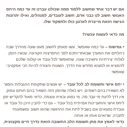
אם יש דבר אחד שחשוב ללמוד ממה שכולנו עברנו זה עד כמה היחס
האנושי חשוב לנו כבני אדם, חשוב לעובדים, למנהלים, ואילו יתרונות
הגישה הזאת מייצרת לארגון כולו ולתפקוד שלו.
מה כדאי לעשות עכשיו?
• גמישות –
עד כמה שאפשר, עשו מאמץ לחשוב מעט שונה מהדרך שבה
ניהלתם את המערך שבאחריותכם לפני התפרצות הקורונה. עכשיו הזמן
לגלות יצירתיות וחשיבה שונה, שתאפשר לכל עובד או קולגה שלכם
להמציא או למצוא מחדש את הדרך, השעות והצורה להיות הכי אפקטיבי
שאפשר.
• יחס אישי ותשומת לב לכל עובד –
יש אנשים שתקופת ההגבלות והסגר
לא השאירו בהם רשמים, ויש כאלה שהזמן הזה השאיר בהם חותם עמוק.
אין דרך לדעת מי עבר מה, מי נפגע ובאיזו עוצמה, כדאי מאוד להקדיש זמן
ליחס אישי והתעניינות אמיתית בכל עובד – גם כדי להבין היכן כל עובד או
עובדת נמצאים וגם בשביל לתת את ההרגשה שהוא חשוב ומשמעותי
לחברה, שרואים אותו או אותה.
כדאי לאמץ את מתן תשומת הלב החשובה הזאת כדרך חיים מקצועית,