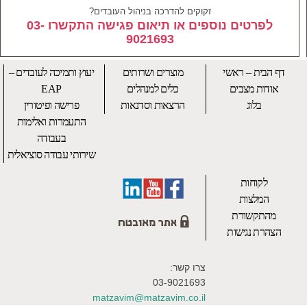
זקוקים להדרכה בניהול העובדים?
לפרטים נוספים או תיאום פגישה התקשרו 03-
9021693
דף הבית – ראשי
מוצרים ושרותים
יעוץ ותמיכה לעובדים –
אודות מצבים
כלים למנהלים
EAP
בלוג
הרצאות וסדנאות
פרישה ופיטורין
התעמרות ואלימות
בעבודה
שירותי עבודה סוציאלית
לקוחות
המלצות
מהתקשורת
הצהרת נגישות
צרו קשר:
03-9021693
matzavim@matzavim.co.il