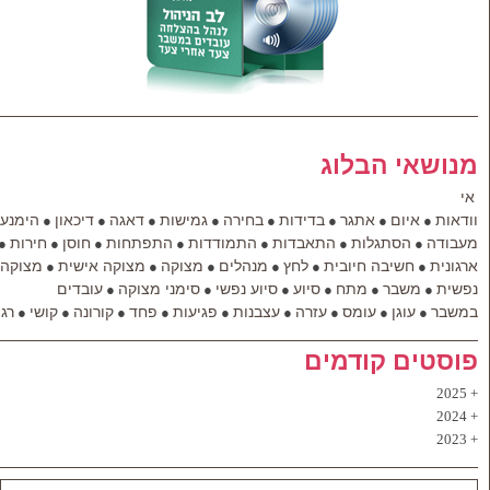
מנושאי הבלוג
אי
וודאות
איום
אתגר
בדידות
בחירה
גמישות
דאגה
דיכאון
הימנעו
●
●
●
●
●
●
●
●
מעבודה
הסתגלות
התאבדות
התמודדות
התפתחות
חוסן
חירות
●
●
●
●
●
●
●
ארגונית
חשיבה חיובית
לחץ
מנהלים
מצוקה
מצוקה אישית
מצוקה
●
●
●
●
●
●
נפשית
משבר
מתח
סיוע
סיוע נפשי
סימני מצוקה
עובדים
●
●
●
●
●
●
במשבר
עוגן
עומס
עזרה
עצבנות
פגיעות
פחד
קורונה
קושי
רג
●
●
●
●
●
●
●
●
●
פוסטים קודמים
2025
2024
2023