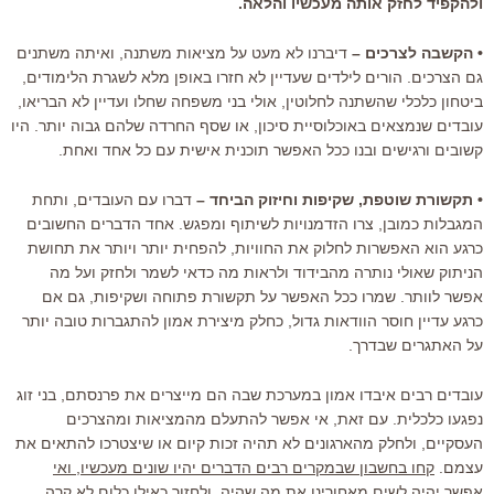
ולהקפיד לחזק אותה מעכשיו והלאה.
• הקשבה לצרכים –
דיברנו לא מעט על מציאות משתנה, ואיתה משתנים
גם הצרכים. הורים לילדים שעדיין לא חזרו באופן מלא לשגרת הלימודים,
ביטחון כלכלי שהשתנה לחלוטין, אולי בני משפחה שחלו ועדיין לא הבריאו,
עובדים שנמצאים באוכלוסיית סיכון, או שסף החרדה שלהם גבוה יותר. היו
קשובים ורגישים ובנו ככל האפשר תוכנית אישית עם כל אחד ואחת.
• תקשורת שוטפת, שקיפות וחיזוק הביחד –
דברו עם העובדים, ותחת
המגבלות כמובן, צרו הזדמנויות לשיתוף ומפגש. אחד הדברים החשובים
כרגע הוא האפשרות לחלוק את החוויות, להפחית יותר ויותר את תחושת
הניתוק שאולי נותרה מהבידוד ולראות מה כדאי לשמר ולחזק ועל מה
אפשר לוותר. שמרו ככל האפשר על תקשורת פתוחה ושקיפות, גם אם
כרגע עדיין חוסר הוודאות גדול, כחלק מיצירת אמון להתגברות טובה יותר
על האתגרים שבדרך.
עובדים רבים איבדו אמון במערכת שבה הם מייצרים את פרנסתם, בני זוג
נפגעו כלכלית. עם זאת, אי אפשר להתעלם מהמציאות ומהצרכים
העסקיים, ולחלק מהארגונים לא תהיה זכות קיום או שיצטרכו להתאים את
עצמם.
קחו בחשבון שבמקרים רבים הדברים יהיו שונים מעכשיו, ואי
אפשר יהיה לשים מאחורינו את מה שהיה, ולחזור כאילו כלום לא קרה
.