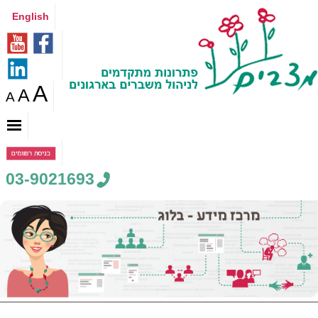
English
A
A
A
03-9021693