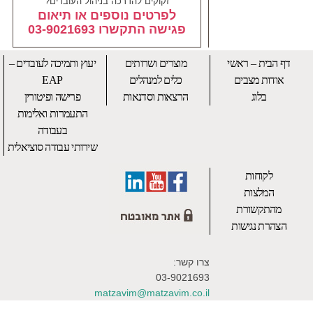
זקוקים להדרכה בניהול העובדים?
לפרטים נוספים או תיאום
פגישה התקשרו 03-9021693
דף הבית – ראשי
מוצרים ושרותים
יעוץ ותמיכה לעובדים –
אודות מצבים
כלים למנהלים
EAP
בלוג
הרצאות וסדנאות
פרישה ופיטורין
התעמרות ואלימות
בעבודה
שירותי עבודה סוציאלית
לקוחות
המלצות
מהתקשורת
הצהרת נגישות
צרו קשר:
03-9021693
matzavim@matzavim.co.il