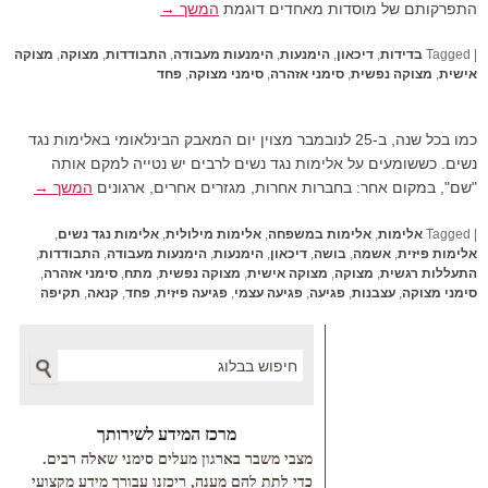
התפרקותם של מוסדות מאחדים דוגמת
המשך →
|
Tagged
בדידות
,
דיכאון
,
הימנעות
,
הימנעות מעבודה
,
התבודדות
,
מצוקה
,
מצוקה
אישית
,
מצוקה נפשית
,
סימני אזהרה
,
סימני מצוקה
,
פחד
כמו בכל שנה, ב-25 לנובמבר מצוין יום המאבק הבינלאומי באלימות נגד
נשים. כששומעים על אלימות נגד נשים לרבים יש נטייה למקם אותה
"שם", במקום אחר: בחברות אחרות, מגזרים אחרים, ארגונים
המשך →
|
Tagged
אלימות
,
אלימות במשפחה
,
אלימות מילולית
,
אלימות נגד נשים
,
אלימות פיזית
,
אשמה
,
בושה
,
דיכאון
,
הימנעות
,
הימנעות מעבודה
,
התבודדות
,
התעללות רגשית
,
מצוקה
,
מצוקה אישית
,
מצוקה נפשית
,
מתח
,
סימני אזהרה
,
סימני מצוקה
,
עצבנות
,
פגיעה
,
פגיעה עצמי
,
פגיעה פיזית
,
פחד
,
קנאה
,
תקיפה
Search
מרכז המידע לשירותך
מצבי משבר בארגון מעלים סימני שאלה רבים.
כדי לתת להם מענה, ריכזנו עבורך מידע מקצועי