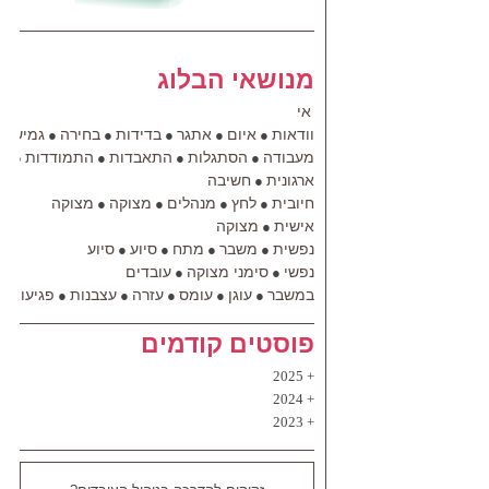
מנושאי הבלוג
אי
וודאות
איום
אתגר
בדידות
בחירה
גמישות
●
●
●
●
●
מעבודה
הסתגלות
התאבדות
התמודדות
הת
●
●
●
●
ארגונית
חשיבה
●
חיובית
לחץ
מנהלים
מצוקה
מצוקה
●
●
●
●
אישית
מצוקה
●
נפשית
משבר
מתח
סיוע
סיוע
●
●
●
●
נפשי
סימני מצוקה
עובדים
●
●
במשבר
עוגן
עומס
עזרה
עצבנות
פגיעות
●
●
●
●
●
●
פוסטים קודמים
2025
2024
2023