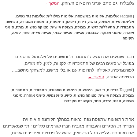
גלובלית וגם סתם ענייני היום-יום השוחק.
המשך →
|
Tagged
אלימות
,
אלימות במשפחה
,
אלימות מילולית
,
אלימות נגד נשים
,
אלימות פיזית
,
אשמה
,
בושה
,
דיווח
,
דיכאון
,
הימנעות
,
הימנעות מעבודה
,
הכחשה
,
התבודדות
,
התעללות רגשית
,
מצוקה
,
מצוקה אישית
,
מצוקה נפשית
,
מתח
,
סימני
אזהרה
,
סימני מצוקה
,
עצבנות
,
פגיעה
,
פגיעה עצמי
,
פגיעה פיזית
,
פחד
,
קנאה
,
תקיפה
רובנו שומעים את המילה 'התמכרות' וחושבים על אלכוהול או סמים.
בפועל יש סוגים רבים של התמכרויות- לקניות, למין, להימורים,
לפורנוגרפיה, לאכילה, לתרופות עם או בלי מרשם, למשחקי מחשב….
הרשימה ארוכה,
המשך →
|
Tagged
בדידות
,
דיכאון
,
הימנעות
,
הימנעות מעבודה
,
התבודדות
,
התמכרות
,
מצוקה
,
מצוקה אישית
,
מצוקה נפשית
,
סיוע
,
סיוע נפשי
,
סימני אזהרה
,
סימני
מצוקה
,
סכנה
,
עזרה
,
פחד
,
תקשורת מקרבת
אחת התופעות שתפסה נפח ונראות במהלך הקורונה היא חווית
הבדידות. הסגרים והעבודה מהבית חברו לגורמים כלליים יותר שמאפיינים
את תקופתנו- עלייה בגיל הנישואין, הדגש על פרטיות ואינדיבידואליזם,