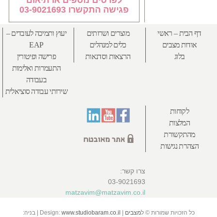
פגישה התקשרו 03-9021693
דף הבית – ראשי
מוצרים ושרותים
יעוץ ותמיכה לעובדים –
אודות מצבים
כלים למנהלים
EAP
בלוג
הרצאות וסדנאות
פרישה ופיטורין
התעמרות ואלימות
בעבודה
שירותי עבודה סוציאלית
לקוחות
המלצות
מהתקשורת
הצהרת נגישות
צרו קשר:
03-9021693
matzavim@matzavim.co.il
כל הזכויות שמורות © ל
מצבים
| Design:
www.studiobaram.co.il
| בניה: