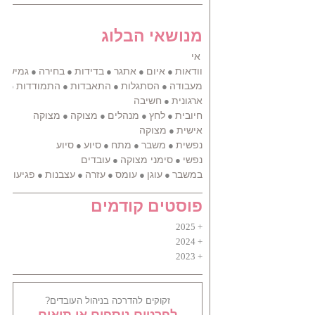
מנושאי הבלוג
אי
וודאות
איום
אתגר
בדידות
בחירה
גמישות
●
●
●
●
●
מעבודה
הסתגלות
התאבדות
התמודדות
הת
●
●
●
●
ארגונית
חשיבה
●
חיובית
לחץ
מנהלים
מצוקה
מצוקה
●
●
●
●
אישית
מצוקה
●
נפשית
משבר
מתח
סיוע
סיוע
●
●
●
●
נפשי
סימני מצוקה
עובדים
●
●
במשבר
עוגן
עומס
עזרה
עצבנות
פגיעות
●
●
●
●
●
●
פוסטים קודמים
2025
2024
2023
זקוקים להדרכה בניהול העובדים?
לפרטים נוספים או תיאום