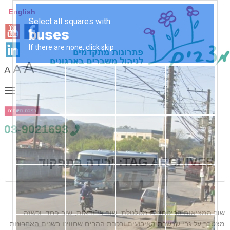
English
A
A
A
03-9021693
TAG ARCHIVES:
ירידה בתפקוד
שוב המציאות הביטחונית מטלטלת. שוב אי־ודאות, שוב פחד. וכשזה
מצטבר על גבי שרשרת האירועים ורכבת ההרים שחווינו בשנים האחרונות