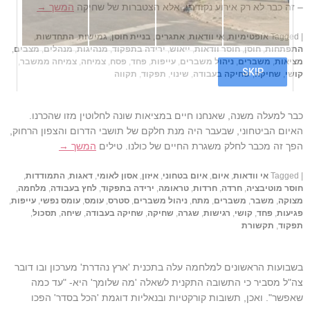
– זה כבר לא רק אירוע נקודתי, אלא הצטברות של שחיקה
המשך →
|
Tagged
אופטימיות
,
אי וודאות
,
אתגרים
,
בניית חוסן
,
גמישות
,
התחדשות
,
התפתחות
,
חוסן
,
חוסר וודאות
,
ייאוש
,
ירידה בתפקוד
,
מנהיגות
,
מנהלים
,
מצבים
,
מציאות
,
משברים
,
ניהול משברים
,
עייפות
,
פחד
,
פסח
,
צמיחה
,
צמיחה ממשבר
,
קושי
,
שחיקה
,
שחיקה בעבודה
,
שינוי
,
תפקוד
,
תקווה
כבר למעלה משנה, שאנחנו חיים במציאות שונה לחלוטין מזו שהכרנו.
האיום הביטחוני, שבעבר היה מנת חלקם של תושבי הדרום והצפון הרחוק,
הפך זה מכבר לחלק משגרת החיים של כולנו. טילים
המשך →
|
Tagged
אי וודאות
,
איום
,
איום בטחוני
,
איזון
,
אסון לאומי
,
דאגות
,
התמודדות
,
חוסר מוטיבציה
,
חרדה
,
חרדות
,
טראומה
,
ירידה בתפקוד
,
לחץ בעבודה
,
מלחמה
,
מצוקה
,
משבר
,
משברים
,
מתח
,
ניהול משברים
,
סטרס
,
עומס
,
עומס נפשי
,
עייפות
,
פגיעות
,
פחד
,
קושי
,
רגישות
,
שגרה
,
שחיקה
,
שחיקה בעבודה
,
שיחה
,
תסכול
,
תפקוד
,
תקשורת
בשבועות הראשונים למלחמה עלה בתכנית 'ארץ נהדרת' מערכון ובו דובר
צה"ל מסביר כי התשובה התקנית לשאלה 'מה שלומך' היא- "עד כמה
שאפשר". ואכן, תשובות קורקטיות ובנאליות דוגמת 'הכל בסדר' הפכו