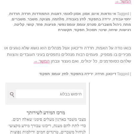
המשך →
|
Tagged
אי וודאות
,
איום
,
אסון
,
אסון לאומי
,
דאגות
,
התמודדות
,
חרדה
,
חרדות
,
יחסי עבודה
,
ירידה בתפקוד
,
לחץ בעבודה
,
מלחמה
,
מצוקה
,
משבר
,
משברים
,
מתח
,
ניהול משברים
,
סטרס
,
עומס
,
עומס נפשי
,
פגיעות
,
פחד
,
קושי
,
קליטה
,
רגישות
,
שיחה
,
שינוי
,
תסכול
,
תפקוד
,
תקשורת
בואו נודה על האמת, חרדה ודיכאון אצל מנהלים הוא נושא שלא נוגעים או
מכירים בו מספיק. פעמים רבות מנהלים נתפסים בעיני העובדים והצוות
שלהם כסופרמנים, כל יכולים, ואם נעצור ונבחן
המשך →
|
Tagged
דיכאון
,
חרדה
,
ירידה בתפקוד
,
לחץ
,
עומס
,
תפקוד
Search
מרכז המידע לשירותך
מצבי משבר בארגון מעלים סימני שאלה רבים.
כדי לתת להם מענה, ריכזנו עבורך מידע מקצועי
לניהול משברים, טרנדים חמים ודילמות נפוצות