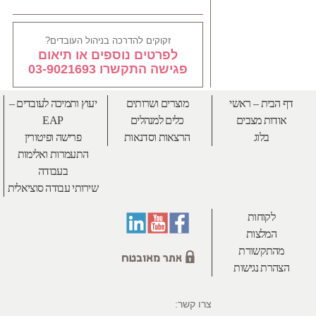
זקוקים להדרכה בניהול העובדים?
לפרטים נוספים או תיאום
פגישה התקשרו 03-9021693
דף הבית – ראשי
מוצרים ושרותים
יעוץ ותמיכה לעובדים –
אודות מצבים
כלים למנהלים
EAP
בלוג
הרצאות וסדנאות
פרישה ופיטורין
התעמרות ואלימות
בעבודה
שירותי עבודה סוציאלית
לקוחות
המלצות
מהתקשורת
הצהרת נגישות
צרו קשר: