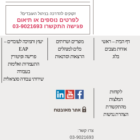
זקוקים להדרכה בניהול העובדים?
לפרטים נוספים או תיאום
פגישה התקשרו 03-9021693
דף הבית – ראשי
מוצרים ושרותים
יעוץ ותמיכה לעובדים –
אודות מצבים
כלים למנהלים
EAP
בלוג
הרצאות וסדנאות
פרישה ופיטורין
התעמרות ואלימות
בעבודה
שירותי עבודה סוציאלית
לקוחות
המלצות
מהתקשורת
הצהרת נגישות
צרו קשר:
03-9021693