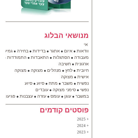
מנושאי הבלוג
אי
וודאות
איום
אתגר
בדידות
בחירה
גמישות
●
●
●
●
●
מעבודה
הסתגלות
התאבדות
התמודדות
הת
●
●
●
●
ארגונית
חשיבה
●
חיובית
לחץ
מנהלים
מצוקה
מצוקה
●
●
●
●
אישית
מצוקה
●
נפשית
משבר
מתח
סיוע
סיוע
●
●
●
●
נפשי
סימני מצוקה
עובדים
●
●
במשבר
עוגן
עומס
עזרה
עצבנות
פגיעות
●
●
●
●
●
●
פוסטים קודמים
2025
2024
2023