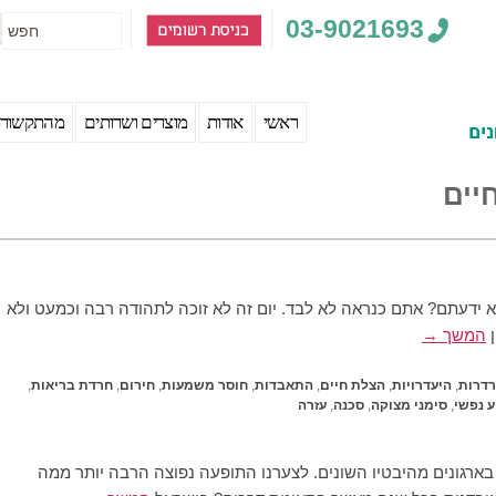
03-9021693
rch
Primary
Skip
Skip
ראשי
אודות
מוצרים ושרותים
מהתקשור
menu
to
to
secondary
primary
יים
content
content
א ידעתם? אתם כנראה לא לבד. ​יום זה לא זוכה לתהודה רבה וכמעט ולא
ן
המשך →
רדרות
,
היעדרויות
,
הצלת חיים
,
התאבדות
,
חוסר משמעות
,
חירום
,
חרדת בריאות
,
ע נפשי
,
סימני מצוקה
,
סכנה
,
עזרה
 בארגונים מהיבטיו השונים. לצערנו התופעה נפוצה הרבה יותר ממה