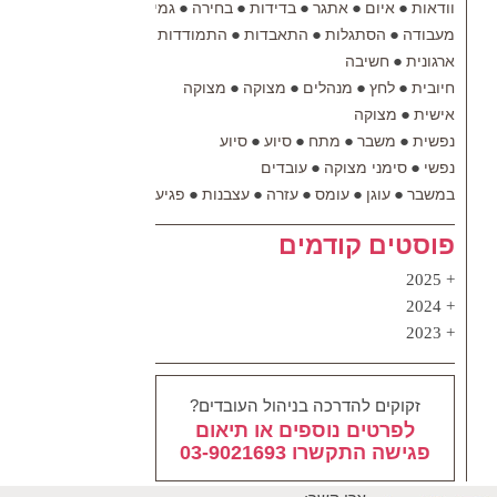
●
●
●
●
●
●
●
●
וודאות
איום
אתגר
בדידות
בחירה
גמישות
דאגה
דיכאון
ה
●
●
●
●
●
●
מעבודה
הסתגלות
התאבדות
התמודדות
התפתחות
חוסן
חי
●
ארגונית
חשיבה
●
●
●
●
חיובית
לחץ
מנהלים
מצוקה
מצוקה
●
אישית
מצוקה
●
●
●
●
נפשית
משבר
מתח
סיוע
סיוע
●
●
נפשי
סימני מצוקה
עובדים
●
●
●
●
●
●
●
●
במשבר
עוגן
עומס
עזרה
עצבנות
פגיעות
פחד
קורונה
קוש
פוסטים קודמים
2025
2024
2023
זקוקים להדרכה בניהול העובדים?
לפרטים נוספים או תיאום
פגישה התקשרו 03-9021693