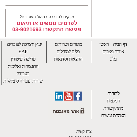
זקוקים להדרכה בניהול העובדים?
לפרטים נוספים או תיאום
פגישה התקשרו 03-9021693
דף הבית – ראשי
מוצרים ושרותים
יעוץ ותמיכה לעובדים –
אודות מצבים
כלים למנהלים
EAP
בלוג
הרצאות וסדנאות
פרישה ופיטורין
התעמרות ואלימות
בעבודה
שירותי עבודה סוציאלית
לקוחות
המלצות
מהתקשורת
הצהרת נגישות
צרו קשר: