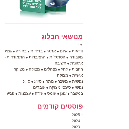
מנושאי הבלוג
אי
וודאות
איום
אתגר
בדידות
בחירה
גמישות
●
●
●
●
●
מעבודה
הסתגלות
התאבדות
התמודדות
הת
●
●
●
●
ארגונית
חשיבה
●
חיובית
לחץ
מנהלים
מצוקה
מצוקה
●
●
●
●
אישית
מצוקה
●
נפשית
משבר
מתח
סיוע
סיוע
●
●
●
●
נפשי
סימני מצוקה
עובדים
●
●
במשבר
עוגן
עומס
עזרה
עצבנות
פגיעות
●
●
●
●
●
●
פוסטים קודמים
2025
2024
2023