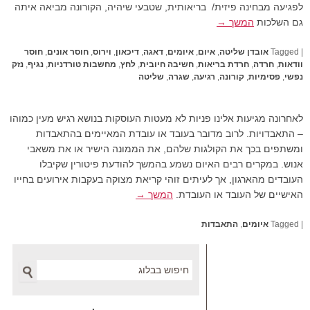
לפגיעה מבחינה פיזית/ בריאותית, שטבעי שיהיה, הקורונה מביאה איתה
גם השלכות
המשך →
|
Tagged
אובדן שליטה
,
איום
,
איומים
,
דאגה
,
דיכאון
,
וירוס
,
חוסר אונים
,
חוסר
וודאות
,
חרדה
,
חרדת בריאות
,
חשיבה חיובית
,
לחץ
,
מחשבות טורדניות
,
נגיף
,
נזק
נפשי
,
פסימיות
,
קורונה
,
רגיעה
,
שגרה
,
שליטה
לאחרונה מגיעות אלינו פניות לא מעטות העוסקות בנושא רגיש מעין כמוהו
– התאבדויות. לרוב מדובר בעובד או עובדת המאיימים בהתאבדות
ומשתפים בכך את הקולגות שלהם, את הממונה הישיר או את משאבי
אנוש. במקרים רבים האיום נשמע בהמשך להודעת פיטורין שקיבלו
העובדים מהארגון, אך לעיתים זוהי קריאת מצוקה בעקבות אירועים בחייו
האישיים של העובד או העובדת.
המשך →
|
Tagged
איומים
,
התאבדות
Search