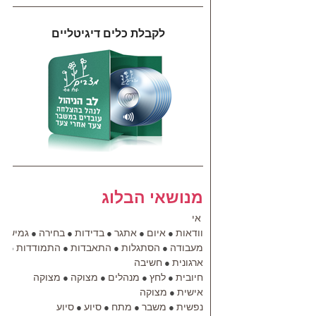
לקבלת כלים דיגיטליים
מנושאי הבלוג
אי
וודאות
איום
אתגר
בדידות
בחירה
גמישות
●
●
●
●
●
מעבודה
הסתגלות
התאבדות
התמודדות
הת
●
●
●
●
ארגונית
חשיבה
●
חיובית
לחץ
מנהלים
מצוקה
מצוקה
●
●
●
●
אישית
מצוקה
●
נפשית
משבר
מתח
סיוע
סיוע
●
●
●
●