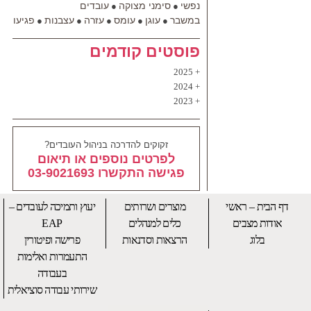
נפשי
סימני מצוקה
עובדים
●
●
במשבר
עוגן
עומס
עזרה
עצבנות
פגיעות
●
●
●
●
●
●
פוסטים קודמים
2025
2024
2023
זקוקים להדרכה בניהול העובדים?
לפרטים נוספים או תיאום
פגישה התקשרו 03-9021693
דף הבית – ראשי
מוצרים ושרותים
יעוץ ותמיכה לעובדים –
אודות מצבים
כלים למנהלים
EAP
בלוג
הרצאות וסדנאות
פרישה ופיטורין
התעמרות ואלימות
בעבודה
שירותי עבודה סוציאלית