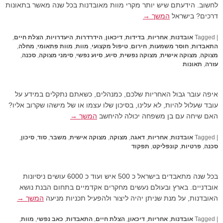
לחשוב. הידעתם שיש יותר מקרי מוות מאובדנות בכל שנה מאשר בתאונות
דרכים? בישראל
המשך →
|
Tagged
אובדנות
,
אחריות
,
בדידות
,
דיכאון
,
הידרדרות
,
היעדרויות
,
הצלת חיים
,
התאבדות
,
חוסר משמעות
,
חירום
,
טיפול מקצועי
,
מוות
,
מוות פתאומי
,
מחלה
,
מצוקה
,
מצוקה אישית
,
מצוקה נפשית
,
סיוע
,
סיוע נפשי
,
סימני מצוקה
,
סכנה
,
עזרה
,
תאונות
איפה עובר גבול האחריות שלכם, כמנהלים, כשאתם נתקלים במידע על
עובד שעלול להיות, לא עלינו, בסיכון שלו עצמו או של מישהו שקרוב אליו?
האם שיחה עם בן משפחה יכולה להיחשב
המשך →
|
Tagged
אובדנות
,
אחריות
,
דאגה
,
מצוקה
,
מצוקה אישית
,
משבר
,
סוד
,
סיכון
,
סכנה
,
פרטיות
,
קונפליקט
,
תפקוד
בכל שנה מתאבדים בישראל כ 500 איש ועוד כ 6000 עושים ניסיונות
אובדניים. בארץ ובעולם נעשים מחקרים אקדמיים בתחום הבנת נושא
האובדנות, על מנת שניתן יהיה ליצור ולהפעיל תכניות מניעה
המשך →
|
Tagged
אובדנות
,
אחריות
,
דיכאון
,
הצלת חיים
,
התאבדות
,
כאב נפשי
,
מוות
,