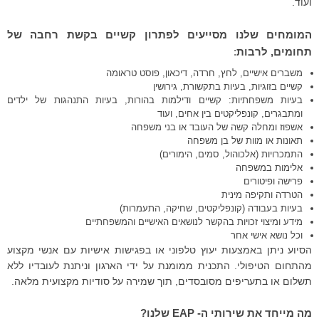
ועוד.
ד
ה
המומחים שלנו מסייעים לפתרון קשיים בקשת רחבה של
תחומים, לרבות
:
משברים אישיים, לחץ, חרדה, דיכאון, פוסט טראומה
קשיים בזוגיות, בעיות בתקשורת, גירושין
בעיות משפחתיות: קשיים ודילמות בהורות, בעיות התנהגות של ילדים
ומתבגרים, קונפליקטים בין אחים, ועוד
אשפוז ומחלה קשה של העובד או בני משפחה
תאונות או מוות של בן משפחה
התמכרויות (אלכוהול, סמים, הימורים)
אלימות במשפחה
פרישה ופיטורים
הטרדה ותקיפה מינית
בעיות בעבודה (קונפליקטים, שחיקה, התעמרות)
מידע ומיצוי זכויות בהקשר לנושאים האישיים והמשפחתיים
וכל נושא אישי אחר
הסיוע ניתן באמצעות יעוץ טלפוני או בפגישות אישיות עם אנשי מקצוע
מהתחום הטיפולי. התכנית ממומנת על ידי הארגון וניתנת לעובדיו ללא
תשלום או בתעריפים מסובסדים, תוך שמירה על סודיות מקצועית מלאה.
מה מייחד את שירותי ה- EAP שלנו?