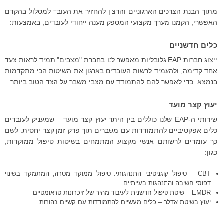
מתוך הבנת הצרכים הארגוניים והרצון להחזיר את העובד למסלול בהקדם
האפשרי, הקמנו מערך מקצועי המספק מענה ייחודי לעובדים, באמצעות:
כלים חדשניים
ייצוג חברות EAP גלובליות מאפשר לנו בחברת "מצבים" תמיד לראות צעד
אחד קדימה, ולהעמיד לרשות העובדים בארגון את השיטות הכי מתקדמות
בנמצא. כדי לאפשר להם להתמודד עם מצבי משבר על הצד הטוב ביותר.
יעוץ קצר מועד
שירותי ה-EAP שלנו כוללים בין היתר יעוץ קצר מועד – שמעניק לעובדים
כלים אפקטיביים להתמודדות עם משברים תוך פרק זמן קצר יחסית. לשם
כך עומדים לרשותם אנשי מקצוע המתמחים בשיטות טיפול ממוקדות,
כגון:
CBT – טיפול קוגניטיבי התנהגותי. טיפול ממוקד מטרה, המתמקד בשינוי
דפוסי חשיבה והתנהגות בעייתיים
EMDR – שיטת טיפול חדשנית לעיבוד מהיר של זיכרונות טראומטיים
יעוץ בשיטת אדלר – כלים מעשיים להתמודדות עם קשיים בהורות