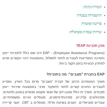
e
d
הטרדה מינית
o
התעמרות בעבודה
n
2
פרישה ופיטורין
5
שירותי עבודה סוציאלית
ב
א
ו
מהן תכניות EAP?
ק
(EAP - (Employee Assistance Programs הינו שם כולל לתכניות ייעוץ
ט
ותמיכה המסייעות לעובדים לחזור למסלול, באמצעות זיהוי הקשיים וסיוע
ו
לפתרון הבעיות בזמן הקצר ביותר.
ב
ר
EAP בחברת "מצבים": מה בתכנית?
2
0
מערך המומחים הרחב של חברת "מצבים" פרוס בכל הארץ, ומסייע
1
לעובדים החווים קשיים לחזור לתפקוד מרבי באמצעות שירותי ייעוץ
6
מקיפים. מערך זה כולל מגוון רחב של אנשי מקצוע מנוסים במגוון תחומים:
b
פסיכולוגים קליניים, פסיכותרפיסטים, מטפלים זוגיים ומשפחתיים,
y
עובדים סוציאליים, יועצים בשיטת אדלר, מטפלים ב CBT, יועצי קריירה
ע