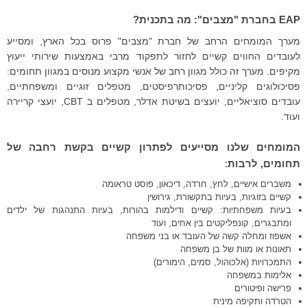
EAP בחברת "מצבים": מה בתכנית?
מערך המומחים הרחב של חברת "מצבים" פרוס בכל הארץ, ומסייע
לעובדים החווים קשיים לחזור לתפקוד מרבי באמצעות שירותי ייעוץ
מקיפים. מערך זה כולל מגוון רחב של אנשי מקצוע מנוסים במגוון תחומים:
פסיכולוגים קליניים, פסיכותרפיסטים, מטפלים זוגיים ומשפחתיים,
עובדים סוציאליים, יועצים בשיטת אדלר, מטפלים ב CBT, יועצי קריירה
ועוד.
המומחים שלנו מסייעים לפתרון קשיים בקשת רחבה של
תחומים, לרבות
:
משברים אישיים, לחץ, חרדה, דיכאון, פוסט טראומה
קשיים בזוגיות, בעיות בתקשורת, גירושין
בעיות משפחתיות: קשיים ודילמות בהורות, בעיות התנהגות של ילדים
ומתבגרים, קונפליקטים בין אחים, ועוד
אשפוז ומחלה קשה של העובד או בני משפחה
תאונות או מוות של בן משפחה
התמכרויות (אלכוהול, סמים, הימורים)
אלימות במשפחה
פרישה ופיטורים
הטרדה ותקיפה מינית