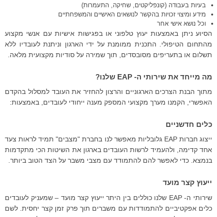
בעיות בעבודה (קונפליקטים, שחיקה, התעמרות)
מידע ומיצוי זכויות בהקשר לנושאים האישיים והמשפחתיים
וכל נושא אישי אחר
הסיוע ניתן באמצעות יעוץ טלפוני או בפגישות אישיות עם אנשי מקצוע
מהתחום הטיפולי. התכנית ממומנת על ידי הארגון וניתנת לעובדיו ללא
תשלום או בתעריפים מסובסדים, תוך שמירה על סודיות מקצועית מלאה.
מה מייחד את שירותי ה- EAP שלנו?
מתוך הבנת הצרכים הארגוניים והרצון להחזיר את העובד למסלול בהקדם
האפשרי, הקמנו מערך מקצועי המספק מענה ייחודי לעובדים, באמצעות:
כלים חדשניים
ייצוג חברות EAP גלובליות מאפשר לנו בחברת "מצבים" תמיד לראות צעד
אחד קדימה, ולהעמיד לרשות העובדים בארגון את השיטות הכי מתקדמות
בנמצא. כדי לאפשר להם להתמודד עם מצבי משבר על הצד הטוב ביותר.
ייעוץ קצר מועד
שירותי ה- EAP שלנו כוללים בין היתר ייעוץ קצר מועד – שמעניק לעובדים
כלים אפקטיביים להתמודדות עם משברים תוך פרק זמן קצר יחסית. לשם