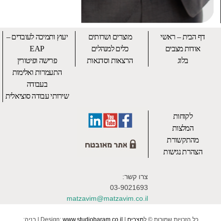
דף הבית – ראשי
מוצרים ושרותים
יעוץ ותמיכה לעובדים –
אודות מצבים
כלים למנהלים
EAP
בלוג
הרצאות וסדנאות
פרישה ופיטורין
התעמרות ואלימות
בעבודה
שירותי עבודה סוציאלית
לקוחות
המלצות
מהתקשורת
הצהרת נגישות
צרו קשר:
03-9021693
matzavim@matzavim.co.il
כל הזכויות שמורות © ל
מצבים
| Design:
www.studiobaram.co.il
| בניה: