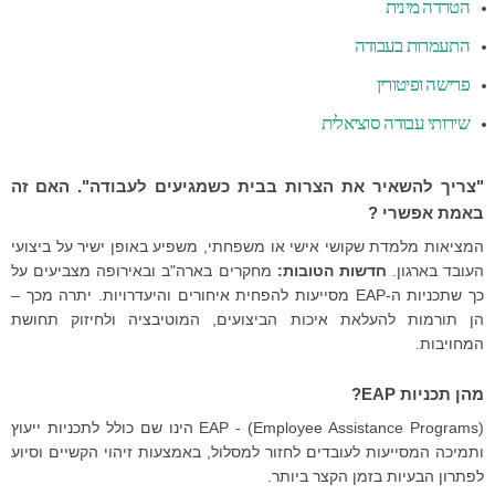
d
הטרדה מינית
o
התעמרות בעבודה
n
5
פרישה ופיטורין
ב
שירותי עבודה סוציאלית
מ
ר
ץ
"צריך להשאיר את הצרות בבית כשמגיעים לעבודה". האם זה
2
באמת אפשרי ?
0
1
המציאות מלמדת שקושי אישי או משפחתי, משפיע באופן ישיר על ביצועי
5
העובד בארגון.
חדשות הטובות:
מחקרים בארה"ב ובאירופה מצביעים על
b
כך שתכניות ה-EAP מסייעות להפחית איחורים והיעדרויות. יתרה מכך –
y
הן תורמות להעלאת איכות הביצועים, המוטיבציה ולחיזוק תחושת
ע
המחויבות.
ד
ה
מהן תכניות EAP?
(EAP - (Employee Assistance Programs הינו שם כולל לתכניות ייעוץ
ותמיכה המסייעות לעובדים לחזור למסלול, באמצעות זיהוי הקשיים וסיוע
לפתרון הבעיות בזמן הקצר ביותר.