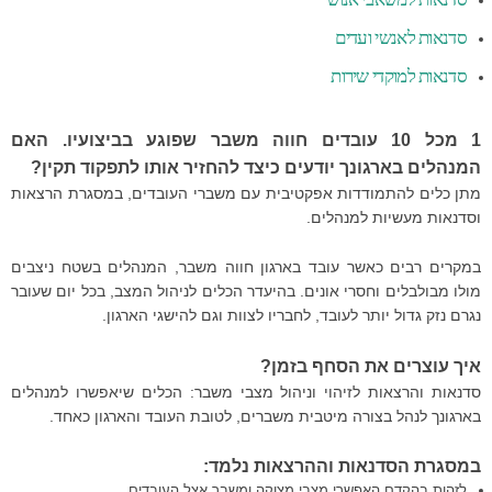
d
o
סדנאות לאנשי ועדים
n
סדנאות למוקדי שירות
2
7
ב
1 מכל 10 עובדים חווה משבר שפוגע בביצועיו. האם
א
המנהלים בארגונך יודעים כיצד להחזיר אותו לתפקוד תקין?
פ
מתן כלים להתמודדות אפקטיבית עם משברי העובדים, במסגרת הרצאות
ר
וסדנאות מעשיות למנהלים.
י
ל
במקרים רבים כאשר עובד בארגון חווה משבר, המנהלים בשטח ניצבים
2
מולו מבולבלים וחסרי אונים. בהיעדר הכלים לניהול המצב, בכל יום שעובר
0
נגרם נזק גדול יותר לעובד, לחבריו לצוות וגם להישגי הארגון.
1
5
איך עוצרים את הסחף בזמן?
b
y
סדנאות והרצאות לזיהוי וניהול מצבי משבר: הכלים שיאפשרו למנהלים
ע
בארגונך לנהל בצורה מיטבית משברים, לטובת העובד והארגון כאחד.
ד
ה
במסגרת הסדנאות וההרצאות נלמד:
לזהות בהקדם האפשרי מצבי מצוקה ומשבר אצל העובדים.