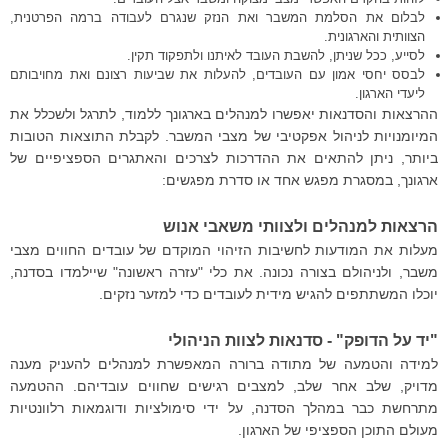
לבלום את הסלמת המשבר ואת הנזק שנגרם לעבודה ברמה הפרטנית,
הצוותית והארגונית.
לסייע, ככל שניתן, להשבת העובד לאיתנו ולתפקוד תקין.
לבסס יחסי אמון עם העובדים, להעלות את שביעות רצונם ואת מחויבותם
ליעדי הארגון.
ההרצאות והסדנאות יאפשרו למנהלים בארגונך ללמוד, לתרגל ולשכלל את
המיומנויות לניהול אפקטיבי של מצבי המשבר. לקבלת התוצאות הטובות
ביותר, ניתן להתאים את ההדרכות לצרכים והאתגרים הספציפיים של
ארגונך, במסגרת מפגש אחד או סדרת מפגשים:
הרצאות למנהלים ולצוותי משאבי אנוש
מעלות את המודעות לחשיבות הזיהוי המוקדם של עובדים החווים מצבי
משבר, ולניהולם בצורה נכונה. את כלי "עזרה ראשונה" שיילמדו בסדנה,
יוכלו המשתתפים להגיש מידית לעובדים כדי למזער נזקים.
"יד על הדופק" - סדנאות לצוות הניהולי
למידה והטמעה של מתודה ברורה המאפשרת למנהלים להעניק מענה
מדויק, שלב אחר שלב, למצבים רגישים שחווים עובדיהם. ההטמעה
מתרחשת כבר במהלך הסדנה, על ידי סימולציות ודוגמאות רלוונטיות
מעולם התוכן הספציפי של הארגון.